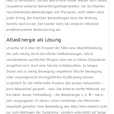
dies zu verhindern, suchen Betroffene immer wieder nach neuen
respektive weiteren Behandlungsmöglichkeiten. Sie durchlaufen
verschiedenste Behandlungen und Therapien, nicht selten ohne
jeden Erfolg. Bei manchen Behandlungen lässt die Wirkung
bereits nach kurzer Zeit wieder nach; bei anderen tritt keine
erwähnenswerte Verbesserung ein.
AtlasEnergie als Lösung
Ursache ist in über 80 Prozent der Fälle eine Atlasfehlstellung,
die sehr häufig durch berufliche Fehlbelastungen, falsch
verstandenen sportlichen Ehrgeiz oder ein zu hohes Stresslevel
ausgelöst wird. Auch eine falsche Schlafposition, zu langes
Sitzen und zu wenig Bewegung respektive falsche Bewegung
oder unsachgerecht durchgeführtes Krafttraining können
ursächlich für die fehlerhafte Position des ersten Halswirbels –
auch Atlaswirbel genannt – sein. Die äußerst sanfte Methode zur
Korrektur dieser Fehlstellung – die AtlasEnergie n. G. ® – hat in
den vergangenen 13 Jahren schon Hunderten von Menschen
dauerhaft geholfen. Eine Behandlung des Atlas führt nämlich nicht
nur zum Abklingen der Symptome, sondern unterstützt auf lange